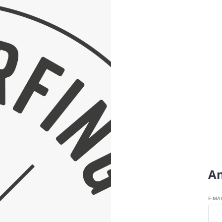
A
E-MA