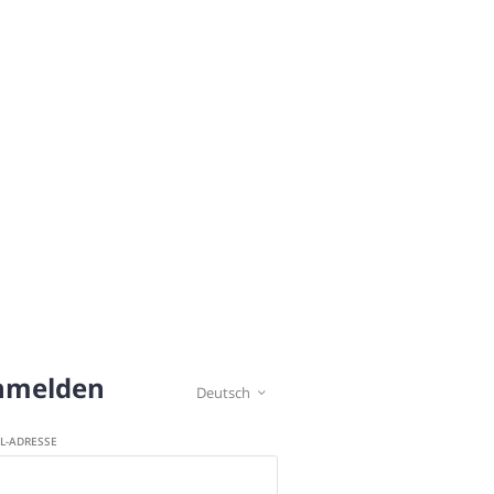
nmelden
Deutsch

IL-ADRESSE